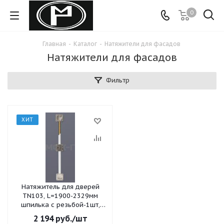
0
Главная
-
Каталог
-
Натяжители для фасадов
Натяжители для фасадов
Фильтр
ХИТ
Натяжитель для дверей
TN103, L=1900-2329мм
шпилька с резьбой-1шт,
чашка глухая-2шт, чашка с
2 194
руб.
/шт
прорезью-1шт, профиль