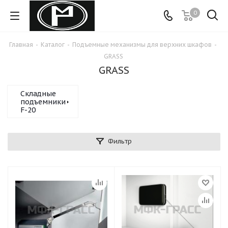
0
Главная
-
Каталог
-
Подъемные механизмы для верхних шкафов
-
GRASS
GRASS
Складные
подъемники
F-20
Фильтр