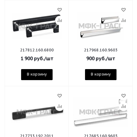
217812.160.6800
217968.160.9603
1 900
руб.
/шт
900
руб.
/шт
В корзину
В корзину
217733.192.2011
217685.160.9603