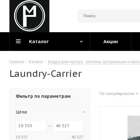
Каталог
Акции
Главная
-
Каталог
-
Ведра для мусора , системы организации и нап
Laundry-Carrier
По популярности
Фильтр по параметрам
Цена
19 355
40 527