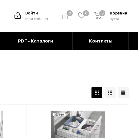
Войти
Корзина
0
0
0
0
Мой кабинет
пуста
PDF - Каталоги
Контакты