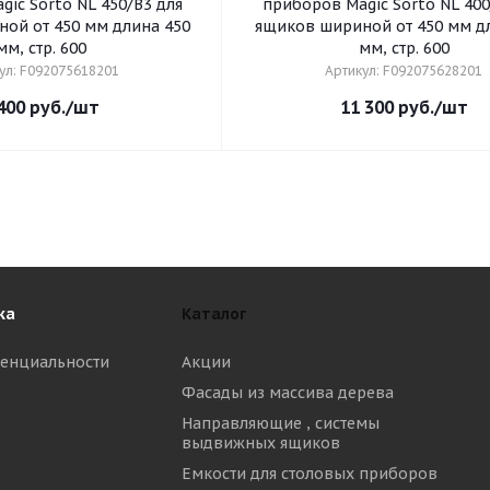
ic Sorto NL 450/B3 для
приборов Magic Sorto NL 400
т 450 мм длина 450
ящиков шириной от 450 мм длина 400
мм, стр. 600
мм, стр. 600
ул: F092075618201
Артикул: F092075628201
400
руб.
/шт
11 300
руб.
/шт
ка
Каталог
енциальности
Акции
Фасады из массива дерева
Направляющие , системы
выдвижных ящиков
Емкости для столовых приборов