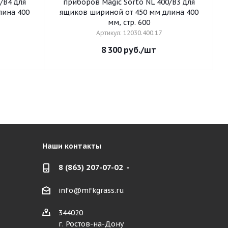
/B4 для
приборов Magic Sorto NL 400/B3 для
ящиков шириной от 450 мм длина 400
мм, стр. 600
Артикул: 12030.400.17
8 300
руб.
/шт
Наши контакты
8 (863) 207-07-02
info@mfkgrass.ru
344020
г. Ростов-на-Дону