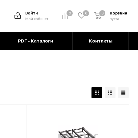
Войти
Корзина
0
0
0
0
Мой кабинет
пуста
PDF - Каталоги
Контакты